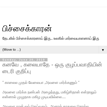
பிச்சைக்காரன்
தேடலில் பிச்சைக்காரனாய் இரு.. உலகில் பார்வையாளனாய் இரு
▼
Sunday, June 20, 2010
கனவே , கலையாதே - ஒரு குழப்பவாதியின்
டைரி குறிப்பு
" காலைல முதல் வேலையா ,அவளை பார்க்கணும் "
அவளை பார்க்க நண்பன் அழைத்தது, மகிழ்சிதான் என்றாலும்
என்னால் முழுதாக மகிழ முடியவில்லை....
அவளை நான் லவ் செய்வதும் , ஆனால் காதலை சொல்ல