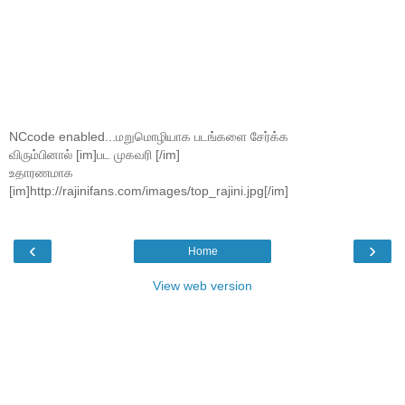
NCcode enabled...மறுமொழியாக படங்களை சேர்க்க
விரும்பினால் [im]பட முகவரி [/im]
உதாரணமாக
[im]http://rajinifans.com/images/top_rajini.jpg[/im]
‹
›
Home
View web version