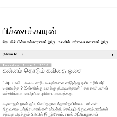
பிச்சைக்காரன்
தேடலில் பிச்சைக்காரனாய் இரு.. உலகில் பார்வையாளனாய் இரு
▼
Tuesday, June 1, 2010
கன்னம் தொடும் கவிதை ஓசை
" அட பாவி... அவ-- சாரி- அவுங்கலை எதிர்த்து ஏன்டா ரிபோர்ட்
கொடுத்த ? இன்னிக்கு உனக்கு தீபாவளிதான் " சக நண்பனின்
எச்சரிக்கை, வயிற்றில் புளியை கரைத்தது..
ஆனாலும் நான் தப்பு செய்ததாக தோன்றவில்லை. எங்கள்
நிறுவனம யந்திர பாகங்கள் உற்பத்தி செய்யும் நிறுவனம்.நாங்கள்
சந்தை படுத்தும் பிரிவில் இருந்தோம். நான் அப்போதுதான்