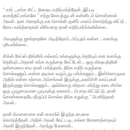
" சார் ,,,உங்க கிட்ட நிறைய எதிர்பார்த்தேன்..இப்படி
ஏமாத்திட்டீங்களே " சற்று கோபத்துடன் என்னிடம் சொன்னால்
அவள். தன அறைக்கு வர சொல்லி குளிர் பானம் கொடுத்து விட்டு ,
கோப வார்த்தைகள் வீசியதை நான் எதிர்பார்க்கவில்லை..
அவளுக்கு ஜால்றாதனே அடித்தோம்..அப்புறம் என்ன .. எனக்கு
புரியவில்லை..
சிக்ஸ் கேப்ஸ் திங்கிங் எல்லாம் உங்களுக்கு தெரியும் என எனக்கு
தெரியும்..அதான் உங்க கருத்தை கேட்டேன்... ஒரு விஷயத்தின்
நன்மைமை யை நான் பார்த்தால், நீங்க எதிர் கருத்தை
சொல்லணும்..என்ன தடிகள வரும்,,நு பார்க்கனும்... இன்னொருவர
அதில் என்ன உற்சாக அம்சங்கள் இருக்கு,,வளர்ச்சி வாய்புகள்
இருக்குனு சொல்லணும்... ஒவ்வொரு விதமா பார்த்து கடைசியில
ஒரு முழுமையான முடிவுக்கு வரலாம்.. அ தை விட்டுட்டு, நான்
சொன்னதையே திருப்பி சொல்ல நீங்க எதுக்கு " பொரிந்தாள்
அவள்..
நான் மௌனமாக என் கையில் இருந்த பைலை
கொடுத்தேன்..அதில் அவள் கேட்டபடி, எல்லா கோணத்தையும்
அலசி இருந்தேன்.. அசந்து போனாள்..