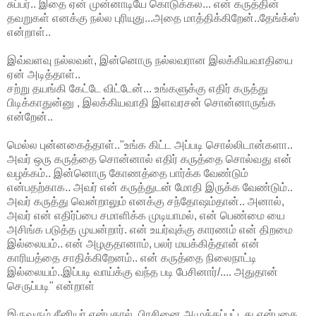
சுப்பர்.. இதை ஏன் முன்னாடியே கொடுக்கல... என் கருத்தின்
தவறுகள் எனக்கு நல்ல புரியுது...அதை மாத்திக்கிறேன்..தேங்க்ஸ்
என்றாள்..
இவ்வளவு நல்லவள், இன்னொரு நல்லவரான இலக்கியவாதியை
ஏன் அடித்தாள்..
சற்று தயங்கி கேட்டே விட்டேன்... உங்களுக்கு எதிர் கருத்து
பிடிக்காதுன்னு , இலக்கியவாதி இளவரசன் சொன்னாருங்க
என்றேன்..
மெல்ல புன்னகைத்தாள்.."உங்க கிட்ட அப்படி சொல்லிடான்களா..
அவர் ஒரு கருத்தை சொன்னால் எதிர் கருத்தை சொல்வது என்
வழக்கம்.. இன்னொரு கோணத்தை பார்க்க வேண்டும்
என்பதற்காக.. அவர் என் கருத்துடன் மோதி இருக்க வேண்டும்..
அவர் கருத்து வென்றாலும் எனக்கு சந்தோஷம்தான்.. அனால்,
அவர் என் எதிர்ப்பை சமாளிக்க முடியாமல், என் பெண்மை யை
அசிங்க படுத்த முயன்றார். என் உயர்வுக்கு காரணம் என் திறமை
இல்லையம்.. என் அழகுதானாம், பலர் மயக்கித்தான் என்
காரியத்தை சாதிக்கிறேனம்.. என் கருத்தை நிலைநாட்டி
இல்லையம்..இப்படி வாய்க்கு வந்த படி பேசினார்/.... அதுதான்
செருப்படி" என்றாள்
இருவரும் சீனியர் என்பதால், பிரசினை அமுக்கப்பட்டது என்பதை