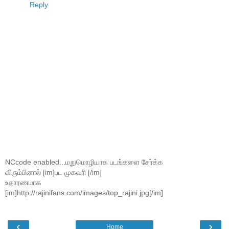
Reply
NCcode enabled...மறுமொழியாக படங்களை சேர்க்க
விரும்பினால் [im]பட முகவரி [/im]
உதாரணமாக
[im]http://rajinifans.com/images/top_rajini.jpg[/im]
‹
›
Home