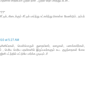
.அதனால தைரியமா முதல் நாள் , முதல் ஷோ பார்த்துட்டேன்..
???"
்டில், கிடைக்கும் சீட்டில் பாய்ந்து உட்கார்ந்து கொள்ள வேண்டும்.. நம்பர்
010 at 5:27 AM
 எஞ்சினிய்ரகள், மென்பொருள் துறையினர், ஏழைகள், பணக்கார்ர்கள்,
 பெரிய பெரிய பதவிகளில் இருப்பவர்களும் கூட குழந்தைகள் போல
ி பட்த்தில் மட்டுமே பார்க்க முடியும்..//