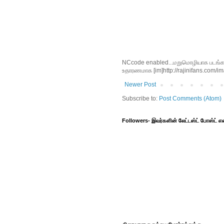
NCcode enabled...மறுமொழியாக படங்களை 
உதாரணமாக [im]http://rajinifans.com/ima
Newer Post
Subscribe to:
Post Comments (Atom)
Followers- இவர்களின் லேட்டஸ்ட் போஸ்ட்