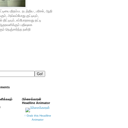
்டியை திறம்பட நடத்திய , பரிசல், ஆதி
ம், அவ்வப்போது குட்டியும்,
் திட்டியும், எப்போதாவது தட்டி
ஆதரவளிக்கும் பதிவுலக
ும் நெஞ்சார்ந்த நன்றி
mments
்ளிக்கவும்
பிச்சைக்காரன்
Headline Animator
↑ Grab this Headline
Animator