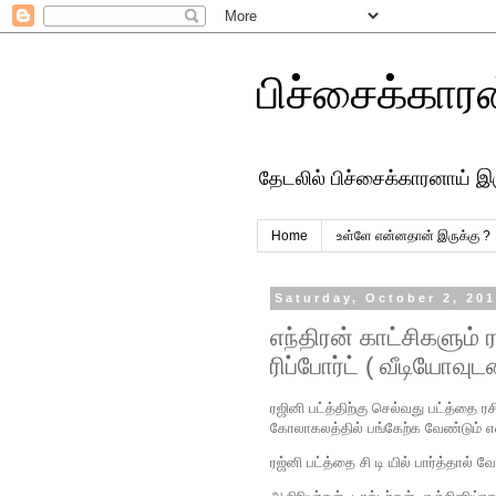
பிச்சைக்கார
தேடலில் பிச்சைக்காரனாய் இ
Home
உள்ளே என்னதான் இருக்கு ?
Saturday, October 2, 20
எந்திரன் காட்சிகளும் 
ரிப்போர்ட் ( வீடியோவுடன
ரஜினி பட்த்திற்கு செல்வது பட்த்தை ர
கோலாகலத்தில் பங்கேற்க வேண்டும் என
ரஜ்னி பட்த்தை சி டி யில் பார்த்தால் 