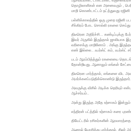
ஆசிரியர்கள், டாக்டர்கள், எஞ்சினிய்
தொழிலாளிகள் என அனைவரும் , பெரிய
மாறி கொண்டாட்டம் நட்த்துவது ரஜினி பட்
பள்ளிக்காலத்தில் ஒரு முறை ரஜினி படம்
சீக்கிரம் போட சொல்லி ரகளை செய்த
திடீரென அதிர்ச்சி... கண்டிப்புக்கு
இவர் அருகில் இருந்தால் ஜாலியாக இ
வரிசைக்கு மாறினோம் . அங்கு இருந்தவர
எண் இல்லை.. ஃபர்ஸ்ட் கம், ஃபர்ஸ்ட் சர
படம் ஆரம்பித்த்தும் ரகளையை தொடங்க
தோன்றியது..ஆனாலும் எங்கள் சேட்டை
திடீரென பார்த்தால், எங்களை விட அ
அமர்க்களப்படுதிக்கொண்டு இருந்தார்.
அவருக்கு விசில் அடிக்க தெரியும் என்ப
ஆச்சர்யம்..
அன்று இருந்த அதே உற்சாகம் இன்றும் 
எந்திரன் பட்த்தில் உற்சாகம் கரை புரண்
தியேட்டரில் ரசிகர்களின் ஆரவாரத்தை 
ஆனால் யோசித்து பார்த்தால், சிலர் 