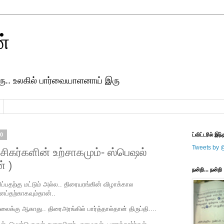
ன்
ரு.. உலகில் பார்வையாளனாய் இரு
10
ட்விட்டரில் இந்
Tweets by 
ரசிகர்களின் உற்சாகமும்- ஸ்பெஷல்
் )
நன்றி... நன்றி
சிப்பதற்கு மட்டும் அல்ல.. திரையரங்கின் விழாக்கால
ப்தற்காகவும்தான்..
வேலைக்கு ஆகாது.. திரைஅரங்கில் பார்த்தால்தான் திருப்தி....