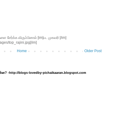
சேர்க்க விரும்பினால் [im]பட முகவரி [/im]
ges/top_rajini.jpg[/im]
Home
Older Post
 என்ன? -http://blogs-lovedby-pichaikaaran.blogspot.com