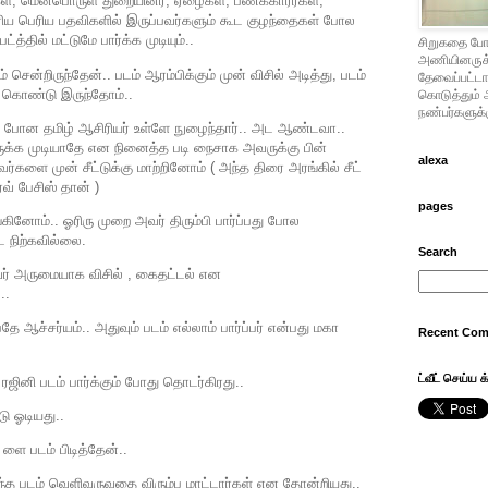
ரகள், மென்பொருள் துறையினர், ஏழைகள், பணக்கார்ர்கள்,
 பெரிய பதவிகளில் இருப்பவர்களும் கூட குழந்தைகள் போல
த்தில் மட்டுமே பார்க்க முடியும்..
சிறுகதை போட
அணியினருக்கு
 சென்றிருந்தேன்.. படம் ஆரம்பிக்கும் முன் விசில் அடித்து, படம்
தேவைப்பட்டால
ு கொண்டு இருந்தோம்..
கொடுத்தும் 
நண்பர்களுக்க
 பேர் போன தமிழ் ஆசிரியர் உள்ளே நுழைந்தார்.. அட ஆண்டவா..
ருக்க முடியாதே என நினைத்த படி நைசாக அவருக்கு பின்
alexa
்களை முன் சீட்டுக்கு மாற்றினோம் ( அந்த திரை அரங்கில் சீட்
்வ் பேசிஸ் தான் )
pages
ினோம்.. ஓரிரு முறை அவர் திரும்பி பார்ப்பது போல
 நிற்கவில்லை.
Search
வர் அருமையாக விசில் , கைதட்டல் என
..
தே ஆச்சர்யம்.. அதுவும் படம் எல்லாம் பார்ப்பர் என்பது மகா
Recent Co
ட்வீட் செய்ய க
ரஜினி படம் பார்க்கும் போது தொடர்கிரது..
டு ஓடியது..
ளை படம் பிடித்தேன்..
அந்த படம் வெளிவருவதை விரும்ப மாட்டார்கள் என தோன்றியது..