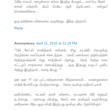
அதே சமயம், உழைக்காம சும்மா இருந்த போதும்,,, வாய்ப்பு, நேரம் ,
காலம் வந்தால், நீயும் பெரிய ஆள் ஆயிடலாம்... என்றும்
சொல்லவில்லை...
ஒரு நடுநிலை பார்வையை தருகிறது , இந்த புத்தகம்...
Reply
Anonymous
April 11, 2010 at 12:16 PM
""பில் கேட்ஸ் சாதித்தார் என்றால், சிறு வயதில் அவருக்கு
அதற்கான வாய்ப்புகள் கிடைத்தன... அவர் பணக்கார குடும்பத்தில்
பிறந்ததால்தான் அது சாத்தியம் ஆனது... அவர் பிறந்த கால
கட்டமும் சாதகமாக அமைந்த்தது.... ஒரு இருபது வருடம் முன்பு
பிறந்து இருந்தால் , கதை வேறு..""
ஹா ஹா !!! படு முட்டாள்தனமான சிந்தனைகள்... வரலாறுகளை
மாற்றி யோசிப்பது அபத்தமானது... அவை நமக்கு வழிகாட்டிகள்
நண்பர்களே,, கடவுள் தான் எல்லாம்,, கடவுளை மீறி எதுவும்
நடக்காது.... ஏதாவது விபத்து, நோய் என நமக்கும் வரும்போது
மனிதனை மீறிய ஒரு சக்தி இருப்பது நமக்கு புரிய ஆரம்பிக்கும்.