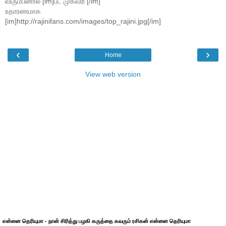
விரும்பினால் [im]பட முகவரி [/im]
உதாரணமாக
[im]http://rajinifans.com/images/top_rajini.jpg[/im]
‹
›
Home
View web version
என்னை தெரியுமா - நான் சிரித்து பழகி கருத்தை கவரும் ரசிகன் என்னை தெரியுமா