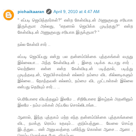
pichaikaaran
April 9, 2010 at 4:47 AM
" எப்படி ஜெயித்தார்கள்?" என்ற கேள்வியுடன் அணுகுவது சரியாக
இருக்குமா அல்லது, "எதனால் ஜெயிக்க முடிந்தது?" என்ற
கேள்வியுடன் அணுகுவது சரியாக இருக்குமா? "
நல்ல கேள்வி சார் ..
எப்படி ஜெயிப்பது என்று பல தன்னம்பிக்கை புத்தகங்கள் வருது
இல்லையா... அந்த கேள்வியுடன் , இதை படிக்க கூடாது சார் .
வெற்றினா என்ன என்ற கேள்வியுடன் படித்தால், படித்து
முடித்தவுடன், ஜெயிச்சவர்கள் எல்லாம் நம்மை விட கில்லாடிகளும்
இல்லை... தோத்தவன் எல்லாம், நம்மை விட முட்டாள்கள் இல்லை
என்பது தெரியும் சார்... ..
பெரியோரை வியத்தலும் இலமே .. சிறியோரை இகழ்தல் அதனினும்
இலமே - நம்ம மக்கள் அப்பவே சொல்லிடாங்க..
ஆனால், இந்த புத்தகம் மற்ற எந்த தன்னம்பிக்கை புத்தகங்களை
விட, நமக்கு ரொம்ப உதவும்... குடும்பத்துல... வேலை செய்ற
இடத்துல... என் அனுபவத்தை பகிர்ந்து கொள்ள ஆசை... ஆனா ,
ரொம்ப மொக்கை போட விரும்பல...