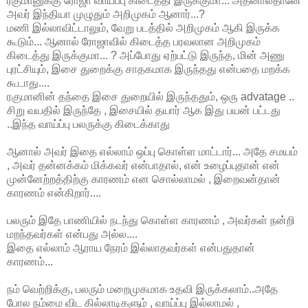
ரகுமானுக்கு ரோஜா வாய்ப்பு கிடைத்தி இருக்குமா... அதனால்தானே
அவர் இந்தியா முழுதும் அறிமுகம் ஆனார்...?
மணி இல்லாவிட்டாலும், வேறு படத்தில் அறிமுகம் ஆகி இருக்க
கூடும்... ஆனால் ரோஜாவில் கிடைத்த பரவலான அறிமுகம்
கிடைத்து இருக்குமா... ? அப்போது ஏற்பட்டு இருந்த, மின் அணு
புரட்சியும், இசை துறைக்கு சாதகமாக இருந்தது என்பதை மறக்க
கூடாது....
ரகுமானின் தந்தை இசை துறையில் இருந்ததும், ஒரு advatage ..
சிறு வயதில் இருந்தே , இசையில் தயார் ஆக இது பயன் பட்டது
..இந்த வாய்ப்பு பலருக்கு கிடைக்காது
ஆனால் அவர் இதை எல்லாம் ஒப்பு கொள்ள மாட்டார்... அதே சமயம்
, அவர் தன்னக்கம் மிக்கவர் என்பாதால், என் உழைப்புதான் என்
முன்னேற்றத்திற்கு காரணம் என சொல்லாமல் , இறைவன்தான்
காரணம் என்கிறார்....
பலரும் இதே பாணியில் நடந்து கொள்ள காரணம் , அவர்கள் நன்றி
மறந்தவர்கள் என்பது அல்ல....
இதை எல்லாம் ஆராய நேரம் இல்லாதவர்கள் என்பதுதான்
காரணம்...
நம் வெற்றிக்கு, பலரும் மறைமுகமாக உதவி இருக்கலாம்..அதே
போல நம்மை விட கில்லாடிகளும் , வாய்ப்பு இல்லாமல் ,