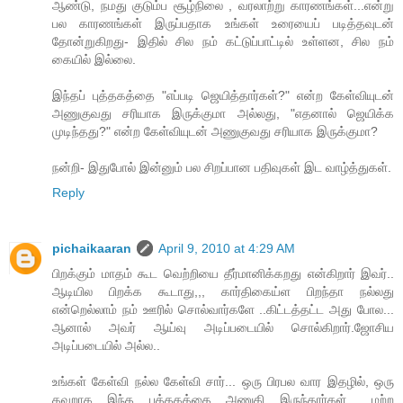
ஆண்டு, நமது குடும்ப சூழ்நிலை , வரலாற்று காரணங்கள்...என்று
பல காரணங்கள் இருப்பதாக உங்கள் உரையைப் படித்தவுடன்
தோன்றுகிறது- இதில் சில நம் கட்டுப்பாட்டில் உள்ளன, சில நம்
கையில் இல்லை.
இந்தப் புத்தகத்தை "எப்படி ஜெயித்தார்கள்?" என்ற கேள்வியுடன்
அணுகுவது சரியாக இருக்குமா அல்லது, "எதனால் ஜெயிக்க
முடிந்தது?" என்ற கேள்வியுடன் அணுகுவது சரியாக இருக்குமா?
நன்றி- இதுபோல் இன்னும் பல சிறப்பான பதிவுகள் இட வாழ்த்துகள்.
Reply
pichaikaaran
April 9, 2010 at 4:29 AM
பிறக்கும் மாதம் கூட வெற்றியை தீர்மானிக்கறது என்கிறார் இவர்..
ஆடியில பிறக்க கூடாது,,, கார்திகைய்ள பிறந்தா நல்லது
என்றெல்லாம் நம் ஊரில் சொல்வார்களே ..கிட்டத்தட்ட அது போல...
ஆனால் அவர் ஆய்வு அடிப்படையில் சொல்கிறார்.ஜோசிய
அடிப்படையில் அல்ல..
உங்கள் கேள்வி நல்ல கேள்வி சார்... ஒரு பிரபல வார இதழில், ஒரு
தவறாக இந்த புத்தகத்தை அணுகி இருந்தார்கள்... மற்ற