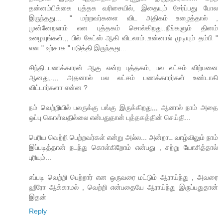
தன்னம்பிக்கை புத்தக வரிசையில், இதையும் சேர்ப்பது போல
இருந்தது... " மற்றவர்களை விட அதிகம் உழைத்தால் ,
முன்னேறலாம் என புத்தகம் சொல்கிறது..நீங்களும் தினம்
உழையுங்கள்.,, பில் கேட்ஸ் ஆகி விடலாம்..உன்னால் முடியும் தம்பி "
என " உற்சாக " படுத்தி இருந்தது...
சிந்தி..பணக்காரன் ஆகு என்ற புத்தகம், பல லட்சம் விற்பனை
ஆனது,.,,, அதனால் பல லட்சம் பணக்காரர்கள் உண்டாகி
விட்டார்களா என்ன ?
நம் வெற்றியில் பலருக்கு பங்கு இருக்கிறது,,, ஆனால் நாம் அதை
ஒப்பு கொள்வதில்லை என்பதுதான் புத்தகத்தின் செய்தி...
பெரிய வெற்றி பெற்றவர்கள் என்று அல்ல... அன்றாட வாழ்விலும் நாம்
இப்படித்தான் நடந்து கொள்கிறோம் என்பது , சற்று யோசித்தால்
புரியும்...
எப்படி வெற்றி பெற்றார் என ஒருவரை மட்டும் ஆராய்ந்து , அவரை
ஹீரோ ஆக்காமல் , வெற்றி என்பதையே ஆராய்ந்து இருப்பதுதான்
இதன்
Reply