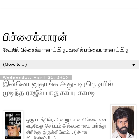
பிச்சைக்காரன்
தேடலில் பிச்சைக்காரனாய் இரு.. உலகில் பார்வையாளனாய் இரு
▼
Wednesday, April 21, 2010
இன்னொனுதாங்க அது- டிரஜெடியில்
முடிந்த ராஜீவ் பாதுகாப்பு காமடி
ஒரு படத்தில், கிணறு காணவில்லை என
வடிவேலு செய்யும் அல்லபரையை பார்த்து
சிரித்து இருக்கிறோம்... ( அரசு
இயந்திரம் !!!! )