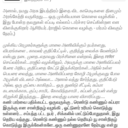
அனால், நமது அரசு இயந்திரம் இதை விட காமெடிகளை தினமும்
அரங்கேற்றி வருகிறது.... ஒரு முக்கியமான கொலை வழக்கில் ,
இது போன்ற தவறுகள் எப்படி எல்லாம் டார்ச்சர செய்கின்றன என
விளக்குகிறார் ஆசிரியர்..(ராஜிவ் கொலை வழக்கு - மர்மம் விலகும்
நேரம்,)
முக்கிய பிரமுகர்களுக்கு மாலை அணிவிக்கும் நபர்களது,
விபரங்களை , காவலர் குறிப்பேட்டில் , குறித்து வைக்க வேண்டும்
என்பது நடை முறை..எதாவது பிரச்சினை என்றால், இதை refer
செய்வர்ர்கள்...ராஜீவ் வழக்கிலும், அவருக்கு மாலை அணிவிப்பவர்
பேரை அறிய, குறிப்பதை கேட்டு இருக்கிறார்கள்..அதில் உள்ள
பெயரை வைத்து, மாலை அணிவிப்பறை கோழி அமுக்குவது போல
அமுக்கி விடலாம் அல்லவா... அனால் வந்து சேர்ந்தது, குறிப்பேடு
அல்ல, ஒரு குப்பை காகிதம்... ஒரு துண்டு சீட்டில், சும்மா
கடமைக்காக, குப்பு சாமி,. கோவிந்தசாமி , சுப்பன் குப்பன் என்று
கிறுக்கி இருந்தது... இதை வைத்து யாரை விசாரிப்பது
....
கண் பார்வை பதிக்கபட்ட ஒருவருக்கு , ரெண்டு கண்ணும் சுப்பரா
இருக்கு என சான்றிதழ் வழங்கி , ஓட்டுனர் உரிமம் கொடுத்து
உள்ளனர்... சம்பந்த பட்ட நபர் , சிக்கலில் மாட்டும்போதுதான், இது
தெரிய வந்தது.. ரெண்டு கண்ணும் நல்ல தெரியும் நு சான்றிதழ்
கொடுத்து இருக்கேன்களே..ஒரு கண்ணுதானே தேர்யுது என்று