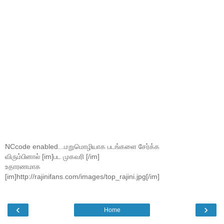
NCcode enabled...மறுமொழியாக படங்களை சேர்க்க
விரும்பினால் [im]பட முகவரி [/im]
உதாரணமாக
[im]http://rajinifans.com/images/top_rajini.jpg[/im]
‹
›
Home